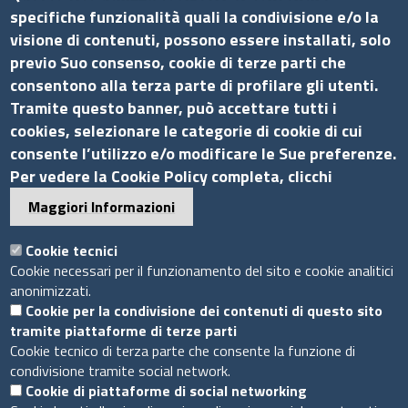
specifiche funzionalità quali la condivisione e/o la
visione di contenuti, possono essere installati, solo
Contatti
previo Suo consenso, cookie di terze parti che
consentono alla terza parte di profilare gli utenti.
Via G.B. Morgagni, 13 - 00161 Roma
Tramite questo banner, può accettare tutti i
Tel.: +39 06 44231314
cookies, selezionare le categorie di cookie di cui
P.Iva 01898631005
consente l’utilizzo e/o modificare le Sue preferenze.
C.F. 07888290587
Per vedere la Cookie Policy completa, clicchi
Pec
info.assocamerestero@legalmail.it
Maggiori Informazioni
info@assocamerestero.it
dpo@assocamerestero.it
Cookie tecnici
Seguici su
Cookie necessari per il funzionamento del sito e cookie analitici
anonimizzati.
Cookie per la condivisione dei contenuti di questo sito
tramite piattaforme di terze parti
Cookie tecnico di terza parte che consente la funzione di
condivisione tramite social network.
Sito web
Cookie di piattaforme di social networking