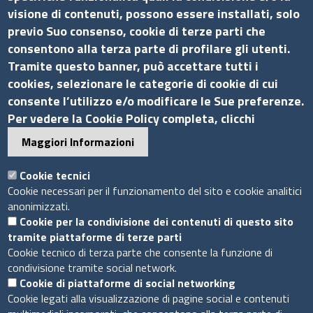
visione di contenuti, possono essere installati, solo
Contatti
previo Suo consenso, cookie di terze parti che
consentono alla terza parte di profilare gli utenti.
Via G.B. Morgagni, 13 - 00161 Roma
Tramite questo banner, può accettare tutti i
Tel.: +39 06 44231314
cookies, selezionare le categorie di cookie di cui
P.Iva 01898631005
consente l’utilizzo e/o modificare le Sue preferenze.
C.F. 07888290587
Per vedere la Cookie Policy completa, clicchi
Pec
info.assocamerestero@legalmail.it
Maggiori Informazioni
info@assocamerestero.it
dpo@assocamerestero.it
Cookie tecnici
Seguici su
Cookie necessari per il funzionamento del sito e cookie analitici
anonimizzati.
Cookie per la condivisione dei contenuti di questo sito
tramite piattaforme di terze parti
Cookie tecnico di terza parte che consente la funzione di
condivisione tramite social network.
Sito web
Cookie di piattaforme di social networking
Cookie legati alla visualizzazione di pagine social e contenuti
Accesso INTRANET