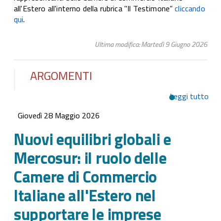
all'Estero all'interno della rubrica "Il Testimone”
cliccando
qui
.
Ultima modifica: Martedì 9 Giugno 2026
ARGOMENTI
Leggi tutto
su 
equi
Giovedì 28 Maggio 2026
glob
Mer
Nuovi equilibri globali e
il r
Mercosur: il ruolo delle
dell
Cam
Camere di Commercio
Com
Italiane all'Estero nel
Ital
all
supportare le imprese
nel