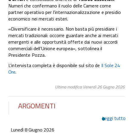
Numeri che confermano il ruolo delle Camere come
partner operativo per l'internazionalizzazione e presidio
economico nei mercati esteri.
«Diversificare è necessario. Non basta più presidiare i
mercati tradizionali: occorre guardare anche ai mercati
emergenti e alle opportunità offerte dai nuovi accordi
commerciali dell'Unione europea», sottolinea il
Presidente Pozza.
L'intervista completa è disponibile sul sito de
Il Sole 24
Ore
.
Ultima modifica: Venerdì 26 Giugno 2026
ARGOMENTI
Leggi tutto
su 
“Ge
Lunedì 8 Giugno 2026
Mob