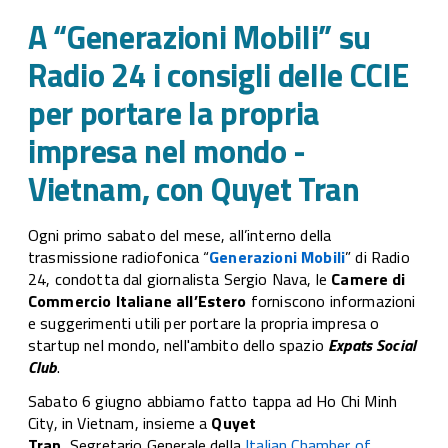
Rad
A “Generazioni Mobili” su
cons
Radio 24 i consigli delle CCIE
CCI
por
per portare la propria
pro
impresa nel mondo -
imp
mon
Vietnam, con Quyet Tran
Vie
con
Ogni primo sabato del mese, all’interno della
Tra
trasmissione radiofonica “
Generazioni Mobili
” di Radio
24, condotta dal giornalista Sergio Nava, le
Camere di
Commercio Italiane all’Estero
forniscono informazioni
e suggerimenti utili per portare la propria impresa o
startup nel mondo, nell'ambito dello spazio
Expats Social
Club
.
Sabato 6 giugno abbiamo fatto tappa ad Ho Chi Minh
City, in Vietnam, insieme a
Quyet
Tran,
Segretario Generale della
Italian Chamber of