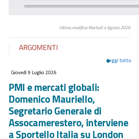
Ultima modifica: Martedì 4 Agosto 2026
ARGOMENTI
Leggi tutto
su 
glo
Giovedì 9 Luglio 2026
Mau
Seg
PMI e mercati globali:
Gen
Domenico Mauriello,
Ass
int
Segretario Generale di
Spor
Assocamerestero, interviene
Lon
a Sportello Italia su London