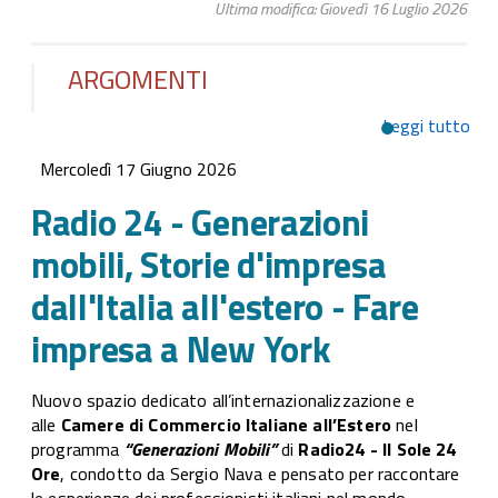
Ultima modifica: Giovedì 16 Luglio 2026
ARGOMENTI
Leggi tutto
su 
24 
Mercoledì 17 Giugno 2026
Gen
mobi
Radio 24 - Generazioni
Sto
mobili, Storie d'impresa
d'i
dall
dall'Italia all'estero - Fare
all'
impresa a New York
Far
imp
New
Nuovo spazio dedicato all’internazionalizzazione e
alle
Camere di Commercio Italiane all’Estero
nel
programma
“Generazioni Mobili”
di
Radio24 - Il Sole 24
Ore
, condotto da Sergio Nava e pensato per raccontare
le esperienze dei professionisti italiani nel mondo.