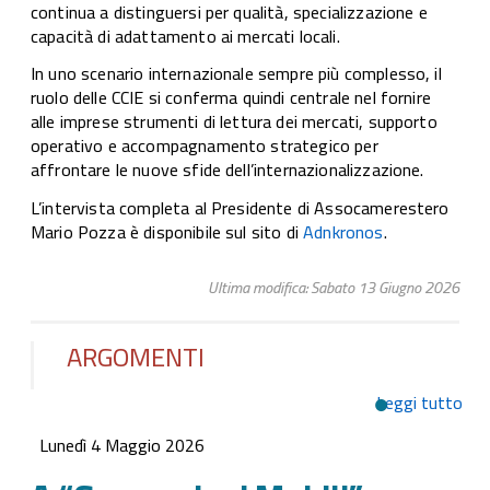
continua a distinguersi per qualità, specializzazione e
capacità di adattamento ai mercati locali.
In uno scenario internazionale sempre più complesso, il
ruolo delle CCIE si conferma quindi centrale nel fornire
alle imprese strumenti di lettura dei mercati, supporto
operativo e accompagnamento strategico per
affrontare le nuove sfide dell’internazionalizzazione.
L’intervista completa al Presidente di Assocamerestero
Mario Pozza è disponibile sul sito di
Adnkronos
.
Ultima modifica: Sabato 13 Giugno 2026
ARGOMENTI
Leggi tutto
su 
“Ge
Lunedì 4 Maggio 2026
Mob
Rad