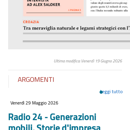
Ultima modifica: Venerdì 19 Giugno 2026
ARGOMENTI
Leggi tutto
su 
24 
Venerdì 29 Maggio 2026
Gen
mobi
Radio 24 - Generazioni
Sto
mobili, Storie d'impresa
d'i