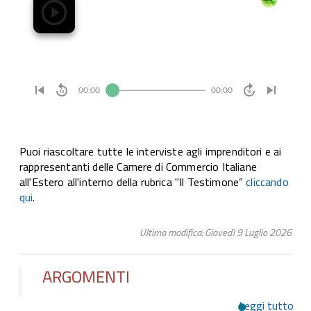
Puoi riascoltare tutte le interviste agli imprenditori e ai
rappresentanti delle Camere di Commercio Italiane
all'Estero all'interno della rubrica "Il Testimone”
cliccando
qui
.
Ultima modifica: Giovedì 9 Luglio 2026
ARGOMENTI
Leggi tutto
su 