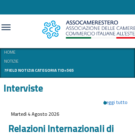
CERCA
HOME
NOTIZIE
?FIELD NOTIZIA CATEGORIA TID=565
Interviste
Leggi tutto
su 
Int
Martedì 4 Agosto 2026
di P
Eco
Relazioni Internazionali di
Rep