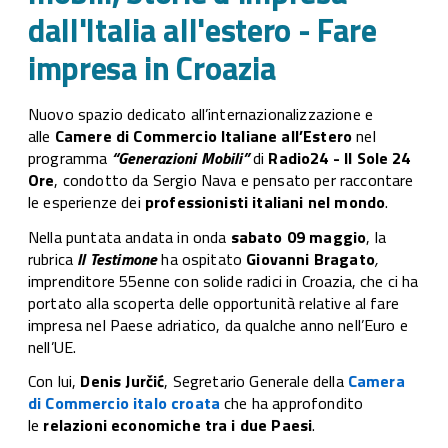
dall
dall'Italia all'estero - Fare
all'
impresa in Croazia
Far
imp
Cro
Nuovo spazio dedicato all’internazionalizzazione e
alle
Camere di Commercio Italiane all’Estero
nel
programma
“Generazioni Mobili”
di
Radio24 - Il Sole 24
Ore
, condotto da Sergio Nava e pensato per raccontare
le esperienze dei
professionisti italiani nel mondo
.
Nella puntata andata in onda
sabato 09 maggio
, la
rubrica
Il Testimone
ha ospitato
Giovanni Bragato
,
imprenditore 55enne con solide radici in Croazia, che ci ha
portato alla scoperta delle opportunità relative al fare
impresa nel Paese adriatico, da qualche anno nell’Euro e
nell’UE.
Con lui,
Denis Jurčić
, Segretario Generale della
Camera
di Commercio italo croata
che ha approfondito
le
relazioni economiche tra i due Paesi
.