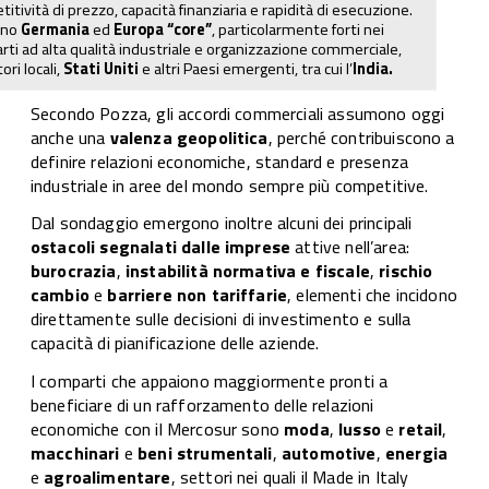
itività di prezzo, capacità finanziaria e rapidità di esecuzione.
ono
Germania
ed
Europa “core”
, particolarmente forti nei
ti ad alta qualità industriale e organizzazione commerciale,
ori locali,
Stati Uniti
e altri Paesi emergenti, tra cui l’
India.
Secondo Pozza, gli accordi commerciali assumono oggi
anche una
valenza geopolitica
, perché contribuiscono a
definire relazioni economiche, standard e presenza
industriale in aree del mondo sempre più competitive.
Dal sondaggio emergono inoltre alcuni dei principali
ostacoli segnalati dalle imprese
attive nell’area:
burocrazia
,
instabilità normativa e fiscale
,
rischio
cambio
e
barriere non tariffarie
, elementi che incidono
direttamente sulle decisioni di investimento e sulla
capacità di pianificazione delle aziende.
I comparti che appaiono maggiormente pronti a
beneficiare di un rafforzamento delle relazioni
economiche con il Mercosur sono
moda
,
lusso
e
retail
,
macchinari
e
beni strumentali
,
automotive
,
energia
e
agroalimentare
, settori nei quali il Made in Italy