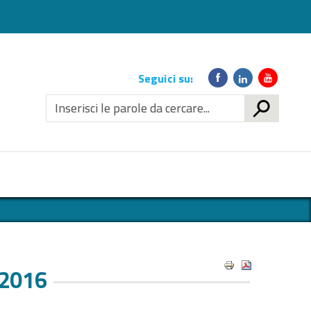
Link
Seguici su:
social
CERCA
_2016