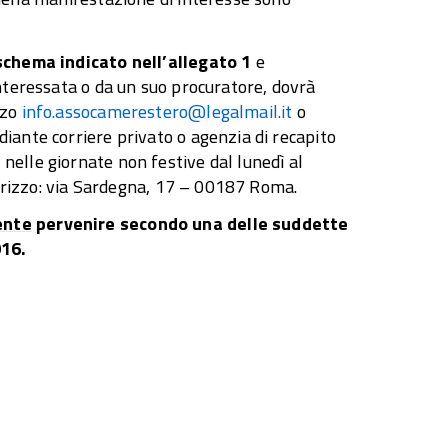
schema indicato nell’allegato 1
e
nteressata o da un suo procuratore, dovrà
zzo
info.assocamerestero@legalmail.it
o
iante corriere privato o agenzia di recapito
elle giornate non festive dal lunedì al
dirizzo: via Sardegna, 17 – 00187 Roma.
ente
pervenire secondo una delle suddette
016.