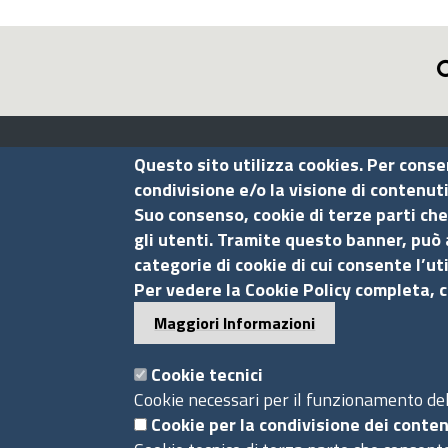
Assocamerestero
Questo sito utilizza cookies. Per conse
condivisione e/o la visione di contenut
Suo consenso, cookie di terze parti che
Contatti
gli utenti. Tramite questo banner, può 
categorie di cookie di cui consente l’ut
Via G.B. Morgagni, 13 - 00161 Roma
Per vedere la Cookie Policy completa, c
Tel.: +39 06 44231314
Maggiori Informazioni
P.Iva 01898631005
C.F. 07888290587
Cookie tecnici
Pec
info.assocamerestero@legalmail.it
Cookie necessari per il funzionamento del 
info@assocamerestero.it
Cookie per la condivisione dei conten