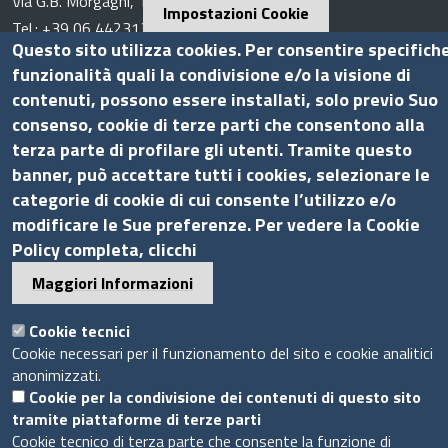
Via G.B. Morgagni, 13 - 00161 Roma
Impostazioni Cookie
Tel.: +39 06 44231314
Questo sito utilizza cookies. Per consentire specifich
P.Iva 01898631005
funzionalità quali la condivisione e/o la visione di
C.F. 07888290587
contenuti, possono essere installati, solo previo Suo
Pec
info.assocamerestero@legalmail.it
consenso, cookie di terze parti che consentono alla
info@assocamerestero.it
terza parte di profilare gli utenti. Tramite questo
dpo@assocamerestero.it
banner, può accettare tutti i cookies, selezionare le
Seguici su
categorie di cookie di cui consente l’utilizzo e/o
modificare le Sue preferenze. Per vedere la Cookie
Policy completa, clicchi
Maggiori Informazioni
Sito web
Cookie tecnici
Cookie necessari per il funzionamento del sito e cookie analitici
Accesso INTRANET
anonimizzati.
Mappa del sito
Cookie per la condivisione dei contenuti di questo sito
Privacy Policy
tramite piattaforme di terze parti
Cookie Policy
Cookie tecnico di terza parte che consente la funzione di