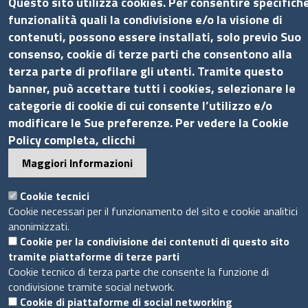
Questo sito utilizza cookies. Per consentire specifich
Tel.: +39 06 44231314
funzionalità quali la condivisione e/o la visione di
P.Iva 01898631005
contenuti, possono essere installati, solo previo Suo
C.F. 07888290587
consenso, cookie di terze parti che consentono alla
Pec
info.assocamerestero@legalmail.it
terza parte di profilare gli utenti. Tramite questo
info@assocamerestero.it
banner, può accettare tutti i cookies, selezionare le
dpo@assocamerestero.it
categorie di cookie di cui consente l’utilizzo e/o
Seguici su
modificare le Sue preferenze. Per vedere la Cookie
Policy completa, clicchi
Maggiori Informazioni
Sito web
Cookie tecnici
Cookie necessari per il funzionamento del sito e cookie analitici
anonimizzati.
Accesso INTRANET
Cookie per la condivisione dei contenuti di questo sito
Mappa del sito
tramite piattaforme di terze parti
Privacy Policy
Cookie tecnico di terza parte che consente la funzione di
Cookie Policy
condivisione tramite social network.
Cookie di piattaforme di social networking