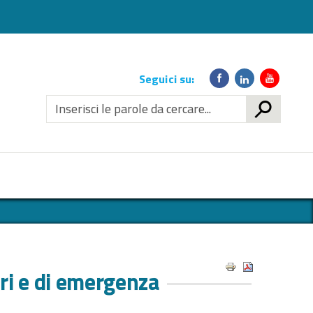
Link
Seguici su:
social
CERCA
ari e di emergenza