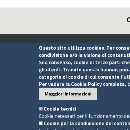
Assocamerestero
Questo sito utilizza cookies. Per conse
condivisione e/o la visione di contenut
Suo consenso, cookie di terze parti che
Contatti
gli utenti. Tramite questo banner, può 
categorie di cookie di cui consente l’ut
Via G.B. Morgagni, 13 - 00161 Roma
Per vedere la Cookie Policy completa, c
Tel.: +39 06 44231314
Maggiori Informazioni
P.Iva 01898631005
C.F. 07888290587
Cookie tecnici
Pec
info.assocamerestero@legalmail.it
Cookie necessari per il funzionamento del 
info@assocamerestero.it
Cookie per la condivisione dei conten