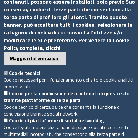
contenuti, possono essere installati, solo previo Suo
C.F. 07888290587
consenso, cookie di terze parti che consentono alla
Pec
info.assocamerestero@legalmail.it
terza parte di profilare gli utenti. Tramite questo
info@assocamerestero.it
banner, può accettare tutti i cookies, selezionare le
dpo@assocamerestero.it
categorie di cookie di cui consente l’utilizzo e/o
Seguici su
modificare le Sue preferenze. Per vedere la Cookie
Policy completa, clicchi
Maggiori Informazioni
Sito web
Cookie tecnici
Cookie necessari per il funzionamento del sito e cookie analitici
anonimizzati.
Accesso INTRANET
Cookie per la condivisione dei contenuti di questo sito
Mappa del sito
tramite piattaforme di terze parti
Privacy Policy
Cookie tecnico di terza parte che consente la funzione di
Cookie Policy
condivisione tramite social network.
Cookie di piattaforme di social networking
Cookie legati alla visualizzazione di pagine social e contenuti
Piè
multimediali incorporati, che consentono alla terza parte di
Powered by InfoCamere
© 2020 Assocamerestero