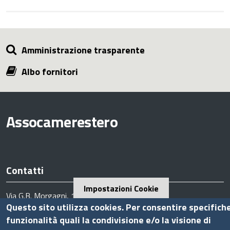
Amministrazione trasparente
Albo fornitori
Assocamerestero
Contatti
Impostazioni Cookie
Via G.B. Morgagni, 13 - 00161 Roma
Questo sito utilizza cookies. Per consentire specifich
Tel.: +39 06 44231314
funzionalità quali la condivisione e/o la visione di
P.Iva 01898631005