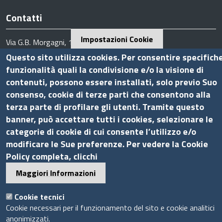
Contatti
Impostazioni Cookie
Via G.B. Morgagni, 13 - 00161 Roma
Tel.: +39 06 44231314
Questo sito utilizza cookies. Per consentire specifich
funzionalità quali la condivisione e/o la visione di
P.Iva 01898631005
contenuti, possono essere installati, solo previo Suo
C.F. 07888290587
consenso, cookie di terze parti che consentono alla
Pec
info.assocamerestero@legalmail.it
terza parte di profilare gli utenti. Tramite questo
info@assocamerestero.it
banner, può accettare tutti i cookies, selezionare le
dpo@assocamerestero.it
categorie di cookie di cui consente l’utilizzo e/o
Seguici su
modificare le Sue preferenze. Per vedere la Cookie
Policy completa, clicchi
Maggiori Informazioni
Sito web
Cookie tecnici
Cookie necessari per il funzionamento del sito e cookie analitici
Accesso INTRANET
anonimizzati.