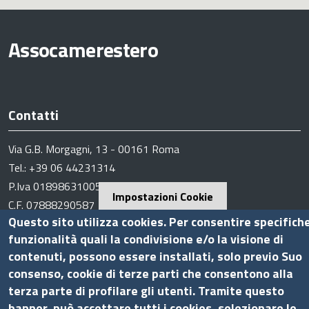
Assocamerestero
Contatti
Via G.B. Morgagni, 13 - 00161 Roma
Tel.: +39 06 44231314
P.Iva 01898631005
Impostazioni Cookie
C.F. 07888290587
Questo sito utilizza cookies. Per consentire specifich
Pec
info.assocamerestero@legalmail.it
funzionalità quali la condivisione e/o la visione di
info@assocamerestero.it
contenuti, possono essere installati, solo previo Suo
dpo@assocamerestero.it
consenso, cookie di terze parti che consentono alla
Seguici su
terza parte di profilare gli utenti. Tramite questo
banner, può accettare tutti i cookies, selezionare le