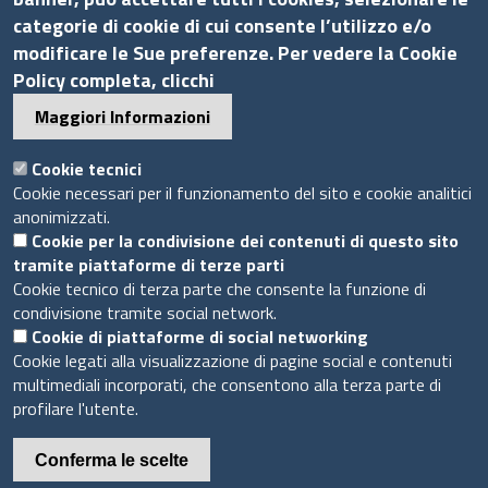
categorie di cookie di cui consente l’utilizzo e/o
modificare le Sue preferenze. Per vedere la Cookie
Sito web
Policy completa, clicchi
Maggiori Informazioni
Accesso INTRANET
Mappa del sito
Cookie tecnici
Privacy Policy
Cookie necessari per il funzionamento del sito e cookie analitici
anonimizzati.
Cookie Policy
Cookie per la condivisione dei contenuti di questo sito
tramite piattaforme di terze parti
Piè
Cookie tecnico di terza parte che consente la funzione di
Powered by InfoCamere
© 2020 Assocamerestero
di
condivisione tramite social network.
Cookie di piattaforme di social networking
pagina
Cookie legati alla visualizzazione di pagine social e contenuti
multimediali incorporati, che consentono alla terza parte di
profilare l'utente.
Conferma le scelte