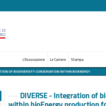
L’Associazione
Le Camere
Stampa
ATION OF BIODIVERSITY CONSERVATION WITHIN BIOENERGY
DIVERSE - Integration of b
within bioEnergy production f