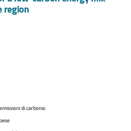
e region
emissioni di carbonio
coese