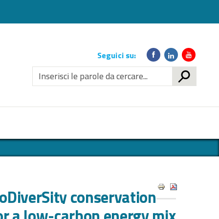
Link
Seguici su:
social
CERCA
ioDiverSity conservation
or a low-carbon energy mix