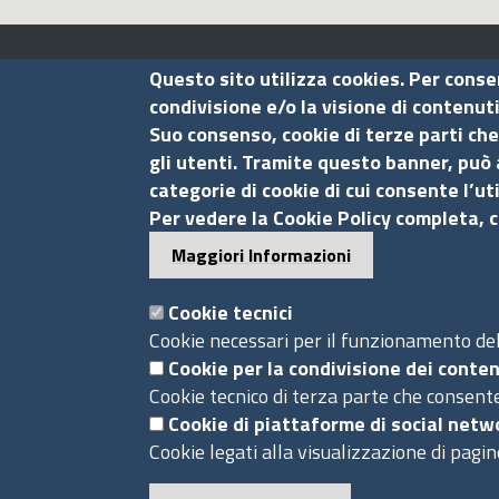
Assocamerestero
Questo sito utilizza cookies. Per conse
condivisione e/o la visione di contenut
Suo consenso, cookie di terze parti che
Contatti
gli utenti. Tramite questo banner, può 
categorie di cookie di cui consente l’ut
Via G.B. Morgagni, 13 - 00161 Roma
Per vedere la Cookie Policy completa, c
Tel.: +39 06 44231314
Maggiori Informazioni
P.Iva 01898631005
C.F. 07888290587
Cookie tecnici
Pec
info.assocamerestero@legalmail.it
Cookie necessari per il funzionamento del 
info@assocamerestero.it
Cookie per la condivisione dei conten
Cookie tecnico di terza parte che consente
dpo@assocamerestero.it
Cookie di piattaforme di social netw
Piè
Cookie legati alla visualizzazione di pagin
Powered by InfoCamere