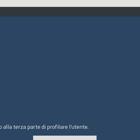
ito web
cesso INTRANET
ppa del sito
ivacy Policy
okie Policy
 alla terza parte di profilare l'utente.
© 2020 Assocamerestero